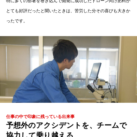
特に多くの部署を巻き込んで開発に成功したドローン向け肥料が
とても好評だったと聞いたときは、苦労した分その喜びも大きか
ったです。
仕事の中で印象に残っている出来事
予想外のアクシデントを、チームで
日東エフシーとは
協力して乗り越える