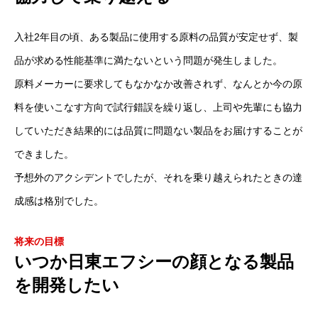
日東エフシーの仕事
入社2年目の頃、ある製品に使用する原料の品質が安定せず、製
トップ メッセージ
品が求める性能基準に満たないという問題が発生しました。
先輩社員紹介
原料メーカーに要求してもなかなか改善されず、なんとか今の原
料を使いこなす方向で試行錯誤を繰り返し、上司や先輩にも協力
部署紹介
していただき結果的には品質に問題ない製品をお届けすることが
数字で見る日東エフシー
できました。
予想外のアクシデントでしたが、それを乗り越えられたときの達
新着情報
成感は格別でした。
募集要項
将来の目標
いつか日東エフシーの顔となる製品
を開発したい