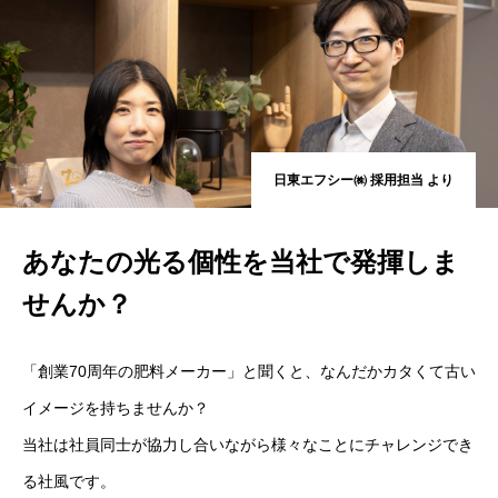
先輩社員紹介
部署紹介
数字で見る日東エフシー
日東エフシー㈱ 採用担当 より
新着情報
あなたの光る個性を当社で発揮しま
募集要項
せんか？
「創業70周年の肥料メーカー」と聞くと、なんだかカタくて古い
イメージを持ちませんか？
当社は社員同士が協力し合いながら様々なことにチャレンジでき
る社風です。