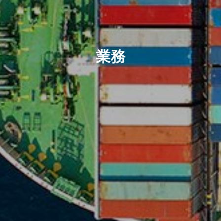
トップ メッセージ
先輩社員紹介
業務
部署紹介
数字で見る日東エフシー
新着情報
募集要項