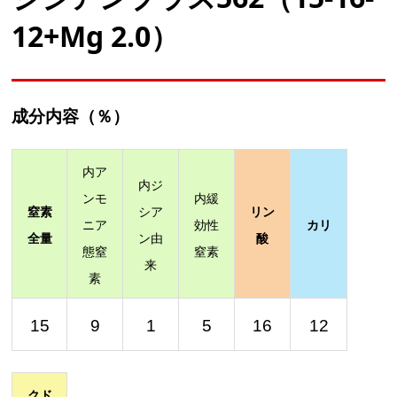
12+Mg 2.0）
成分内容（％）
内ア
内ジ
ンモ
内緩
窒素
シア
リン
ニア
効性
カリ
全量
ン由
酸
態窒
窒素
来
素
15
9
1
5
16
12
クド