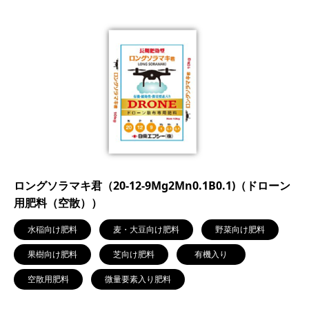
ロングソラマキ君（20-12-9Mg2Mn0.1B0.1)（ドローン
用肥料（空散））
水稲向け肥料
麦・大豆向け肥料
野菜向け肥料
果樹向け肥料
芝向け肥料
有機入り
空散用肥料
微量要素入り肥料