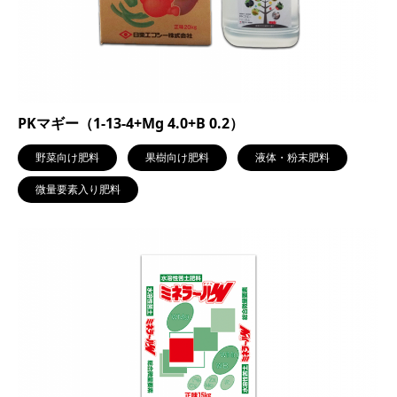
PKマギー（1-13-4+Mg 4.0+B 0.2）
野菜向け肥料
果樹向け肥料
液体・粉末肥料
微量要素入り肥料