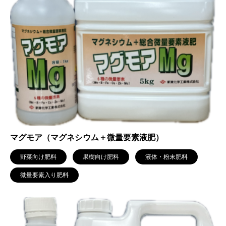
マグモア（マグネシウム＋微量要素液肥）
野菜向け肥料
果樹向け肥料
液体・粉末肥料
微量要素入り肥料