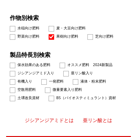
作物別検索
水稲向け肥料
麦・大豆向け肥料
野菜向け肥料
果樹向け肥料
芝向け肥料
製品特長別検索
保水効果のある肥料
オススメ肥料 2024新製品
ジシアンジアミド入り
亜リン酸入り
有機入り
一発肥料
液体・粉末肥料
空散用肥料
微量要素入り肥料
土壌改良資材
BS（バイオスティミュラント）資材
ジシアンジアミドとは
亜リン酸とは