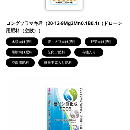
ロングソラマキ君（20-12-9Mg2Mn0.1B0.1)（ドローン
用肥料（空散））
水稲向け肥料
麦・大豆向け肥料
野菜向け肥料
果樹向け肥料
芝向け肥料
有機入り
空散用肥料
微量要素入り肥料