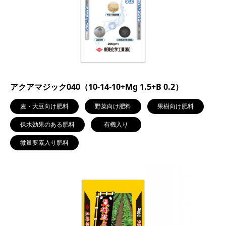
アクアマジック040（10-14-10+Mg 1.5+B 0.2）
麦・大豆向け肥料
野菜向け肥料
果樹向け肥料
保水効果のある肥料
有機入り
微量要素入り肥料