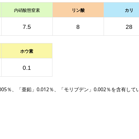
内硝酸態窒素
リン酸
カリ
7.5
8
28
ホウ素
0.1
005％、「亜鉛」0.012％、「モリブデン」0.002％を含有して