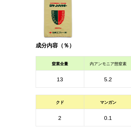
成分内容（％）
窒素全量
内アンモニア態窒素
13
5.2
クド
マンガン
2
0.1