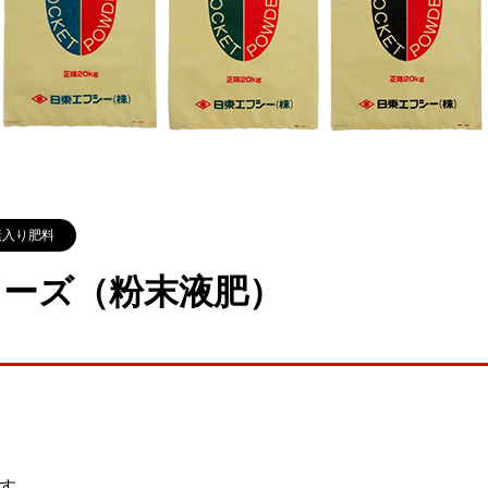
素入り肥料
ーズ（粉末液肥）
す。