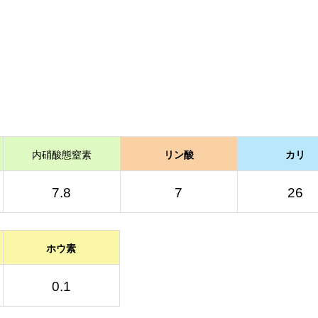
内硝酸態窒素
リン酸
カリ
7.8
7
26
ホウ素
0.1