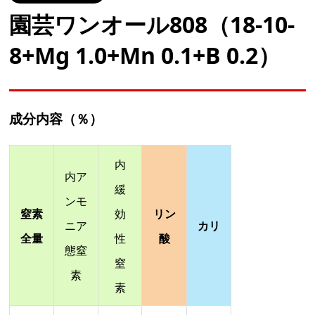
園芸ワンオール808（18-10-
8+Mg 1.0+Mn 0.1+B 0.2）
成分内容（％）
内
内ア
緩
ンモ
窒素
効
リン
ニア
カリ
全量
性
酸
態窒
窒
素
素