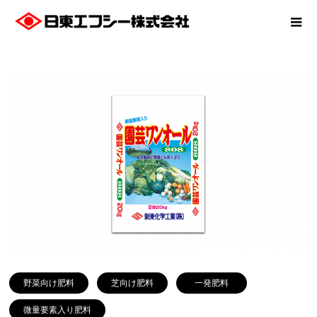
野菜向け肥料
芝向け肥料
一発肥料
微量要素入り肥料