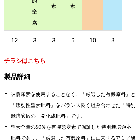
態
素
素
窒
素
12
3
3
6
10
8
チラシはこちら
製品詳細
被覆尿素を使用することなく、「厳選した有機原料」と
「緩効性窒素肥料」をバランス良く組み合わせた『特別
栽培適応の一発化成肥料』です。
窒素全量の50％を有機態窒素で保証した特別栽培適応
肥料であり、「厳選した有機原料」に由来するアミノ酸