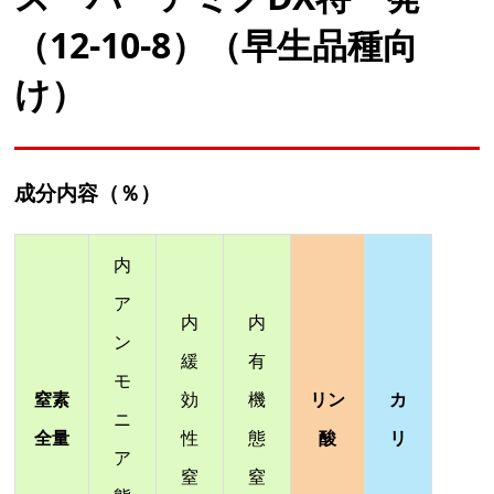
（12-10-8）（早生品種向
け）
成分内容（％）
内
ア
内
内
ン
緩
有
モ
窒素
効
機
リン
カ
ニ
全量
性
態
酸
リ
ア
窒
窒