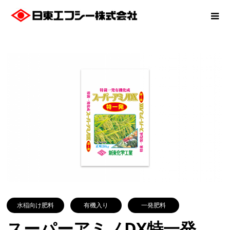
水稲向け肥料
有機入り
一発肥料
スーパーアミノDX特一発