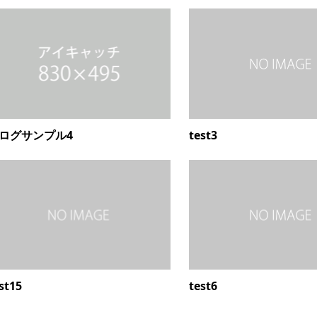
ログサンプル4
test3
st15
test6