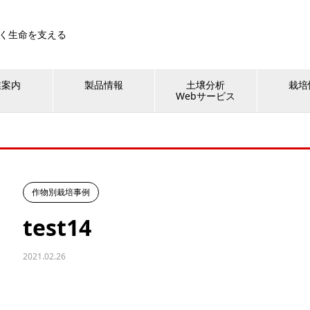
く生命を支える
業案内
製品情報
土壌分析
栽培
Webサービス
作物別栽培事例
test14
2021.02.26