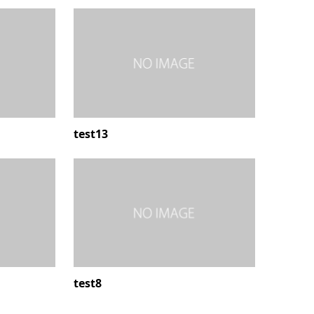
test13
test8